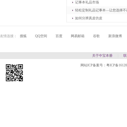
记事本礼品市场
轻松定制礼品记事本—让您选择不
如何分辨真皮仿皮
友情连接：
搜狐
QQ空间
百度
网易邮箱
谷歌
新浪微博
关于中宝本册
|
联
网站ICP备案号：
粤ICP备1612