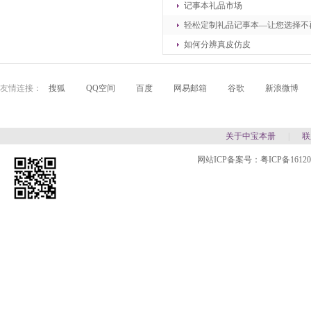
记事本礼品市场
轻松定制礼品记事本—让您选择不
如何分辨真皮仿皮
友情连接：
搜狐
QQ空间
百度
网易邮箱
谷歌
新浪微博
关于中宝本册
|
联
网站ICP备案号：
粤ICP备1612