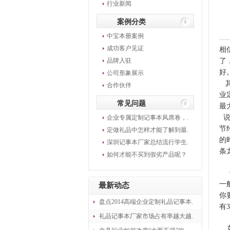
行业新闻
案例分类
中宝本册案例
成功客户见证
相
品牌入驻
了
好
公司形象展示
其
合作伙伴
业
常见问题
最
说
企业专属定制记事本风席卷，.
节
定做礼品中怎样才能了解到最.
的
深圳记事本厂家总结流行学生.
条
如何才能不买到假劣产品呢？
假
一
最新动态
你
盘点2014高端企业定制礼品记事本.
有
礼品记事本厂家市场占有率越大越.
如