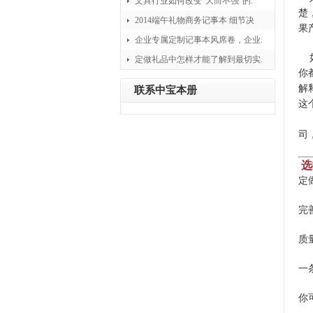
文具行业如何改变“大而不强”的.
楚
2014端午礼物商务记事本 细节决
果
企业专属定制记事本风席卷，企业.
如
定做礼品中怎样才能了解到最切实.
你
解
联系中宝本册
这
如
司
选
定
完
质
一
你