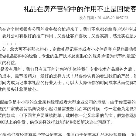
礼品在房产营销中的作用不止是回馈
发布日期：2014-05-29 10:57:23
信在这个时候很多公司的业务都会忙起来了，我们不免都会给客户送些礼
，要对公司有很好的推广作用，又要让客户喜欢，又要实惠，感觉实在是
。。。。。。
实，您大可不必那么担心，定做礼品记事本或者小皮件送客户是您最值得
定做
的经验，专业的生产技术及更贴心的服务承诺为您节约最宝
礼品记事本
大的利益。
是没有用的，我们只有真正的让您咨询体验我们专业技术产品服务之后，
约成本、最节省精力、最好的选择方式！只要你认真的看过我们的产品，
时间内成为记事本礼品的行业人士，可以大大降低你的时间成本从而使你
龙的服务让您更放心。
如你是中小型的企业采购经理或者大型企业公司的老板，由于你需要的
般的厂家或者贸易商说最小起订量需要数几百本的时候，你一定会为定做
要的款式，但下回客户要继续翻单，此时你一定又非常的苦恼，假如你选
300以上的备货，供你选择这样就能轻轻松松解决这些问题了。
果你们有经常有客户定做记事本，但是由于记事本礼品不经常接确，所