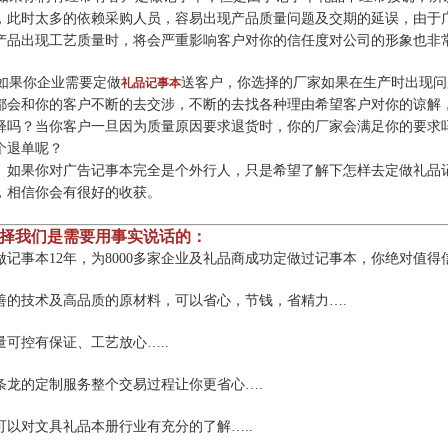
，此时太多的依赖采购人员，容易出现产品质量问题及交期的延误，由于
产品出现工艺质量时，将会严重影响客户对你的信任度对公司的形象也非
果你企业需要定做
送客户，你选择的厂家如果在生产时出现问
礼品记事本
都会和你的客户不断的去交涉，不断的去找各种理由希望客户对你的谅解
释吗？当你客户一旦因为质量原因要求退货时，你的厂家会满足你的要求
个退单呢？
果你对广告记事本完全是个外行人，只是希望了解下怎样去定做礼品记
，相信你会有很好的收获。
择我们是需要用事实说话的：
做记事本12年，为8000多家企业及礼品商成功定做过记事本，你绝对值得
善的技术及高品质的原材料，可以省心，节钱，省精力….
量可控有保证、工艺放心…..
条龙的定制服务整个交易过程让你更省心….
可以对文具礼品本册行业有充分的了解…..