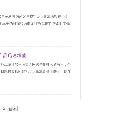
多电子科技内的客户都定做记事本送客户,并且
,本子的封面和内页设计确实花了 很多时间修
产品迅速增值
的外观设计加里面极具网络营销理念的教程，企
材就包装和附加礼品记事本都值9999元，现在
页