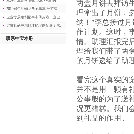
文具行业如何改变“大而不强”的.
两盒月饼去拜访
2014端午礼物商务记事本 细节决
理拿出了月饼，
企业专属定制记事本风席卷，企业.
纳！”李总接过
定做礼品中怎样才能了解到最切实.
作计划。这时，
联系中宝本册
情。助理汇报完
理给我们带了两盒
的月饼递给了助
看完这个真实的
并不是用一颗有
公事般的为了送
况更糟糕。我们
到礼品的作用。