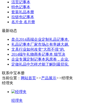
活页记事本
特色记事本
套装礼品本册
拉链包记事本
名片盒 名片册
最新动态
盘点2014高端企业定制礼品记事本.
礼品记事本厂家市场占有率越大越.
文具行业如何改变“大而不强”的.
2014端午礼物商务记事本 细节决
企业专属定制记事本风席卷，企业.
定做礼品中怎样才能了解到最切实.
联系中宝本册
当前位置：
网站首页
>>
产品展示
>>
经理夹
经理夹
经理夹