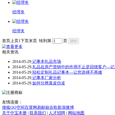
经理夹
经理夹
首页
上页
1
下页
末页
转到第
页
相关资讯
2014-05-29
记事本礼品市场
2014-05-29
礼品在房产营销中的作用不止是回馈客户—记
2014-05-29
轻松定制礼品记事本—让您选择不再难
2014-05-29
记事本厂家分析
2014-05-29
如何分辨真皮仿皮
友情连接：
搜狐
QQ空间
百度
网易邮箱
谷歌
新浪微博
关于中宝本册
|
联系我们
|
人才招聘
|
网站地图