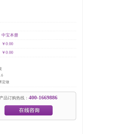
：
：
：
中宝本册
：
￥0.00
：
￥0.00
：
皮
.6
求定做
400-1669886
产品订购热线：