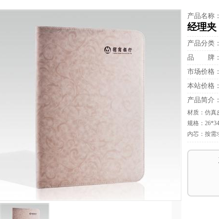
产品名称
经理夹
产品分类
品 牌
市场价格
本站价格
产品简介
材质：仿真
规格：26*34
内芯：按需