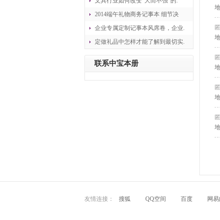
文具行业如何改变“大而不强”的.
地
2014端午礼物商务记事本 细节决
企业专属定制记事本风席卷，企业.
地
定做礼品中怎样才能了解到最切实.
联系中宝本册
地
友情连接：
搜狐
QQ空间
百度
网易