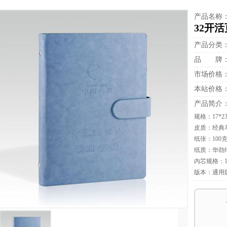
产品名称
32开
产品分类
品 牌
市场价格
本站价格
产品简介
规格：17*23
皮质：经典
纸张：100克
纸质：华劲
内芯规格：14
版本：通用