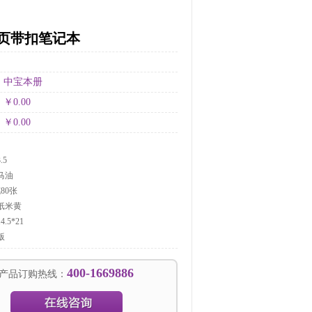
：
活页带扣笔记本
：
：
中宝本册
：
￥0.00
：
￥0.00
：
.5
马油
80张
纸米黄
.5*21
版
400-1669886
产品订购热线：