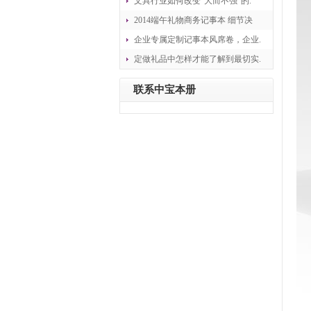
文具行业如何改变“大而不强”的.
2014端午礼物商务记事本 细节决
企业专属定制记事本风席卷，企业.
定做礼品中怎样才能了解到最切实.
联系中宝本册